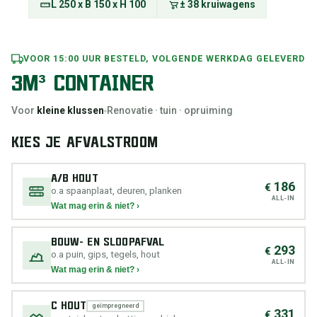
L 250 x B 150 x H 100
± 38 kruiwagens
VOOR 15:00 UUR BESTELD, VOLGENDE WERKDAG GELEVERD
3M³ CONTAINER
Voor
kleine klussen
Renovatie · tuin · opruiming
KIES JE AFVALSTROOM
A/B HOUT
186
€
o.a spaanplaat, deuren, planken
ALL-IN
Wat mag erin & niet? ›
BOUW- EN SLOOPAFVAL
293
€
o.a puin, gips, tegels, hout
ALL-IN
Wat mag erin & niet? ›
C HOUT
geïmpregneerd
331
€