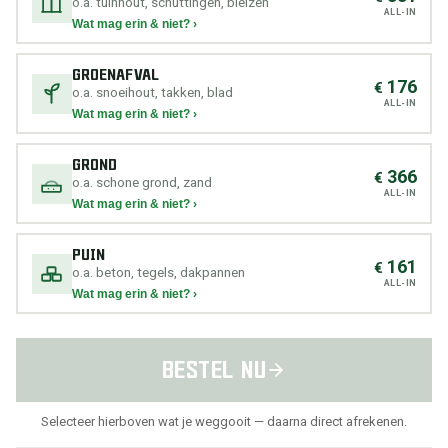
o.a. tuinhout, schuttingen, bielzen
ALL-IN
Wat mag erin & niet? ›
GROENAFVAL
176
€
o.a. snoeihout, takken, blad
ALL-IN
Wat mag erin & niet? ›
GROND
366
€
o.a. schone grond, zand
ALL-IN
Wat mag erin & niet? ›
PUIN
161
€
o.a. beton, tegels, dakpannen
ALL-IN
Wat mag erin & niet? ›
BESTEL NU
Selecteer hierboven wat je weggooit — daarna direct afrekenen.